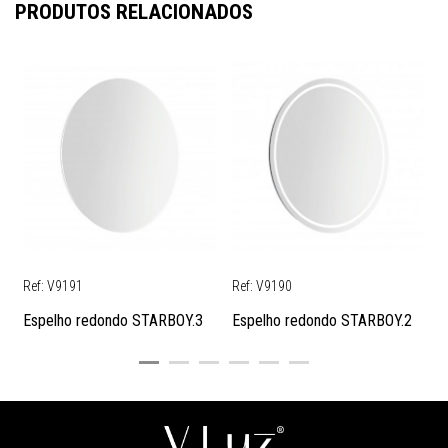
PRODUTOS RELACIONADOS
Ref: V9191
Ref: V9190
R
Espelho redondo STARBOY.3
Espelho redondo STARBOY.2