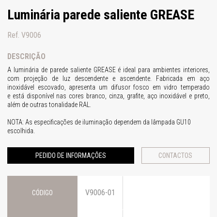
Luminária parede saliente GREASE
Ref. V9006
DESCRIÇÃO
A luminária de parede saliente GREASE é ideal para ambientes interiores,
com projeção de luz descendente e ascendente. Fabricada em aço
inoxidável escovado, a
presenta um difusor fosco em vidro temperado
e
está disponível nas cores branco, cinza, grafite, aço inoxidável e preto,
além de outras tonalidade RAL.
NOTA: As especificações de iluminação dependem da lâmpada GU10
escolhida.
PEDIDO DE INFORMAÇÕES
CONTACTOS
V9006-01
CÓDIGO