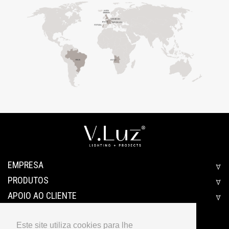
EMPRESA
PRODUTOS
APOIO AO CLIENTE
Este site utiliza cookies para lhe
RECRUTAMENTO
DOWNLOADS