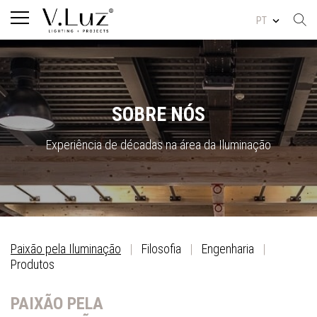
PT
SOBRE NÓS
Experiência de décadas na área da Iluminação
Paixão pela Iluminação
|
Filosofia
|
Engenharia
|
Produtos
PAIXÃO PELA