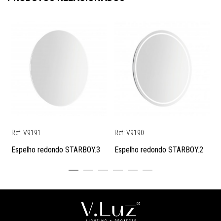
Ref: V9191
Ref: V9190
R
Espelho redondo STARBOY.3
Espelho redondo STARBOY.2