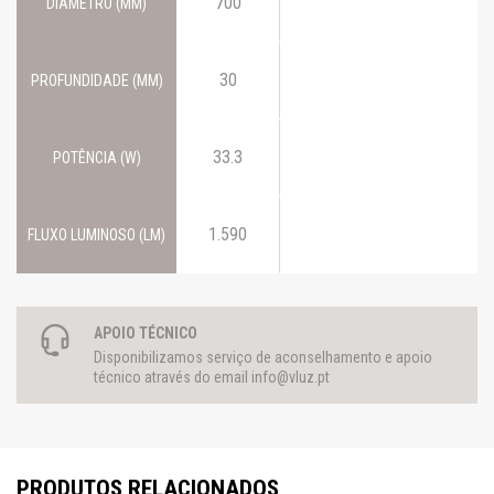
700
DIÂMETRO (MM)
30
PROFUNDIDADE (MM)
33.3
POTÊNCIA (W)
1.590
FLUXO LUMINOSO (LM)
APOIO TÉCNICO
Disponibilizamos serviço de aconselhamento e apoio
técnico através do email
info@vluz.pt
PRODUTOS RELACIONADOS