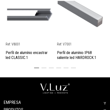
Ref: V8001
Ref: V7001
R
Perfil de alumínio encastrar
Perfil de alumínio IP68
P
led CLASSIC.1
saliente led HARDROCK.1
EMPRESA
PRODUTOS