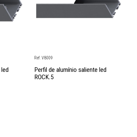
Ref: V8009
Re
 led
Perfil de alumínio saliente led
Pe
ROCK.5
R